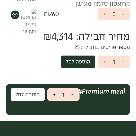
קרואסון סלמון מעושן
₪
260
+
-
מחיר חבילה:
4,314
₪
מספר פריטים בחבילה:
25
+
-
הוספה לסל
Premium meal
₪
4,314
+
-
הוספה לסל