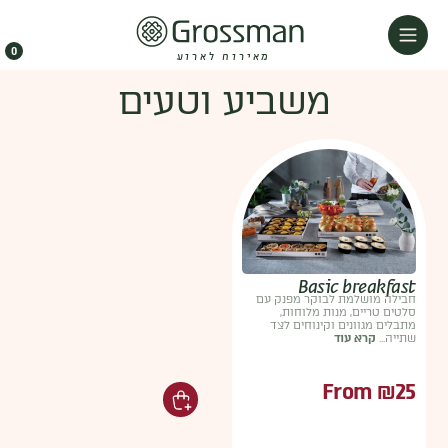
0
מאירוח לארוע
משביע וטעים
Basic breakfast
חבילה מושלמת לבוקר מפנק עם
סלטים טריים, מנות מלוחות,
מתבלים מגוונים וקינוחים לצד
שתייה...
קרא עוד
From
₪
25