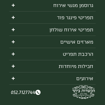
 מגשי אירוח
 פינגר פוד
י אירוח שולחן
ם אישיים
 תפריט
ת מיוחדות
ים
052.7127744