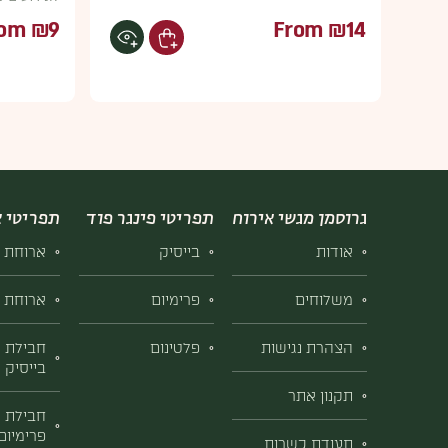
rom
₪
9
From
₪
14
לצפיה בפרטי מוצר
גרוסמן מגשי אירוח
תפריטי פינגר פוד
תפריטי א
אודות
בייסיק
ארוחת ב
משלוחים
פרימיום
ארוחת ב
הצהרת נגישות
פלטינום
חבילת א
בייסיק
תקנון אתר
חבילת א
פרימיום
תעודת כשרות