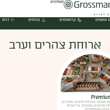
משלוחים
 לארוע
 ומאפים
קרואסונים
קינוחים
דגים
ארוחת צהרים וערב
Premiu
ח מגוונת הכוללת סלטים, מתבלים,
ות ופינוקים מתוקים. אידיאלית
קטנים ומשפחתיים.