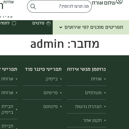
שלום אורח
אודות
לתוכן
מאירוח
סלטים
לחמים
תפריטים מוכנים לפי אירועים
מחבר:
admin
גרוסמן מגשי אירוח
תפריטי פינגר פוד
תפריטי א
אודות
בייסיק
ארוחת ב
משלוחים
פרימיום
ארוחת ב
הצהרת נגישות
פלטינום
חבילת א
בייסיק
תקנון אתר
חבילת א